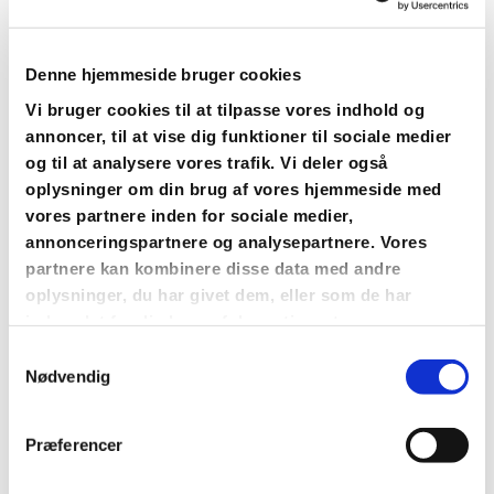
Denne hjemmeside bruger cookies
Vi bruger cookies til at tilpasse vores indhold og
annoncer, til at vise dig funktioner til sociale medier
og til at analysere vores trafik. Vi deler også
oplysninger om din brug af vores hjemmeside med
vores partnere inden for sociale medier,
annonceringspartnere og analysepartnere. Vores
Du vil måske også kunne
partnere kan kombinere disse data med andre
lide...
oplysninger, du har givet dem, eller som de har
indsamlet fra din brug af deres tjenester.
Samtykkevalg
Nødvendig
Præferencer