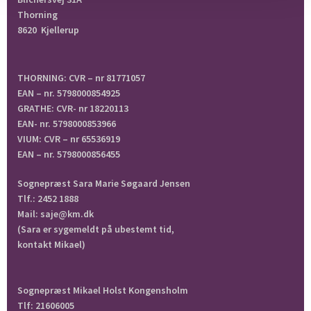
Thorning
8620 Kjellerup
THORNING: CVR – nr 81771057
EAN – nr. 5798000854925
GRATHE: CVR- nr 18220113
EAN- nr. 5798000853966
VIUM: CVR – nr 65536919
EAN – nr. 5798000856455
Sognepræst Sara Marie Søgaard Jensen
Tlf.: 2452 1888
Mail: saje@km.dk
(Sara er sygemeldt på ubestemt tid,
kontakt Mikael)
Sognepræst Mikael Holst Kongensholm
Tlf: 21606005