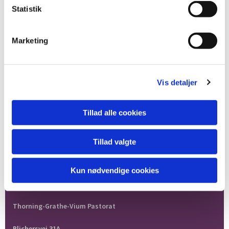
Statistik
Marketing
Vis detaljer
Tillad alle cookies
Tillad valgte
Kun nødvendige cookies
Thorning-Grathe-Vium Pastorat
Blichersvej 31A