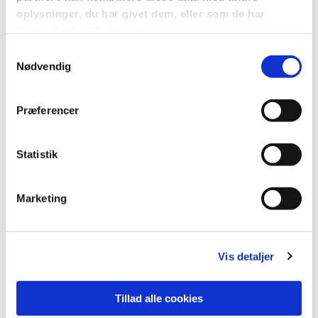
Vi må slippe en drøm, vi må lægge den i jorden, vi
oplysninger, du har givet dem, eller som de har
må begrave en tanke eller en plan, for at noget
indsamlet fra din brug af deres tjenester.
andet kan opstå og blive til liv.
Samtykkevalg
Giv slip, og hvis Gud virkelig er Gud, så griber han
Nødvendig
dig.
Giv slip. Også på det her liv, kan vi tilføje.
Præferencer
Den, der elsker sit liv, mister det, og den, der hader
Statistik
sit liv i denne verden, skal bevare det til evigt liv,
siger Jesus. Og med hader mener han ikke, at vi
skal tænke dårligt om det, men at vi ikke skal sætte
Marketing
det over alt andet. Vores liv er ikke til for at føre
vores drømme og projekter ud i verden, det er til for
at gavne andre.
Vis detaljer
Så når vi giver slip på vores eget liv, de faste
drømme og håb, siger Jesus, ja, når vi nærmest
Tillad alle cookies
begraver dem, så kan der vokse noget nyt og godt