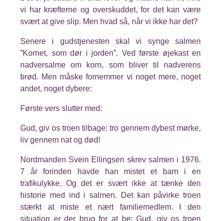
vi har kræfterne og overskuddet, for det kan være
svært at give slip. Men hvad så, når vi ikke har det?
Senere i gudstjenesten skal vi synge salmen
”Kornet, som dør i jorden”. Ved første øjekast en
nadversalme om korn, som bliver til nadverens
brød. Men måske fornemmer vi noget mere, noget
andet, noget dybere:
Første vers slutter med:
Gud, giv os troen tilbage: tro gennem dybest mørke,
liv gennem nat og død!
Nordmanden Svein Ellingsen skrev salmen i 1976.
7 år forinden havde han mistet et barn i en
trafikulykke. Og det er svært ikke at tænke den
historie med ind i salmen. Det kan påvirke troen
stærkt at miste et nært familiemedlem. I den
situation er der brug for at be: Gud, giv os troen