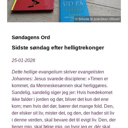
© Billede til prædiken Mikael
Søndagens Ord
Sidste søndag efter helligtrekonger
25-01-2026
Dette hellige evangelium skriver evangelisten
Johannes:
Jesus svarede disciplene: »Timen er
kommet, da Menneskesønnen skal herliggøres.
Sandelig, sandelig siger jeg jer: Hvis hvedekornet
ikke falder i jorden og dør, bliver det kun det ene
korn; men hvis det dør, bærer det mange fold. Den,
der elsker sit liv, mister det, og den, der hader sit liv
i denne verden, skal bevare det til evigt liv. Den, der
tjener mig, skal følge mig, og hvor jeg er, dér skal