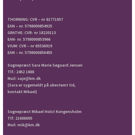
THORNING: CVR – nr 81771057
EAN – nr. 5798000854925
GRATHE: CVR- nr 18220113
EAN- nr. 5798000853966
VIUM: CVR – nr 65536919
EAN – nr. 5798000856455
Sognepræst Sara Marie Søgaard Jensen
Tlf.: 2452 1888
Mail: saje@km.dk
(Sara er sygemeldt på ubestemt tid,
kontakt Mikael)
Sognepræst Mikael Holst Kongensholm
Tlf: 21606005
Mail: mik@km.dk