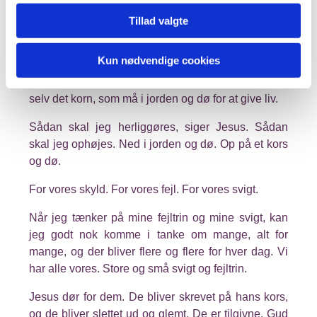
ud af det.
Tillad valgte
Han viste det med sit eget liv. Han gav slip på de
drømme og mål, han ellers selv måtte have haft for
Kun nødvendige cookies
sit liv som et helt almindeligt menneske. For han var
Guds søn, og der var andre veje for ham. Han er
selv det korn, som må i jorden og dø for at give liv.
Sådan skal jeg herliggøres, siger Jesus. Sådan
skal jeg ophøjes. Ned i jorden og dø. Op på et kors
og dø.
For vores skyld. For vores fejl. For vores svigt.
Når jeg tænker på mine fejltrin og mine svigt, kan
jeg godt nok komme i tanke om mange, alt for
mange, og der bliver flere og flere for hver dag. Vi
har alle vores. Store og små svigt og fejltrin.
Jesus dør for dem. De bliver skrevet på hans kors,
og de bliver slettet ud og glemt. De er tilgivne. Gud