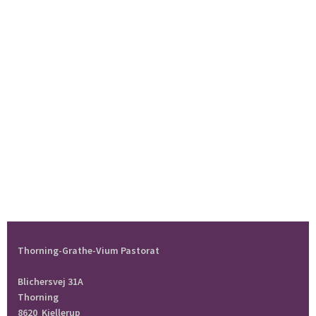
Thorning-Grathe-Vium Pastorat
Blichersvej 31A
Thorning
8620 Kjellerup