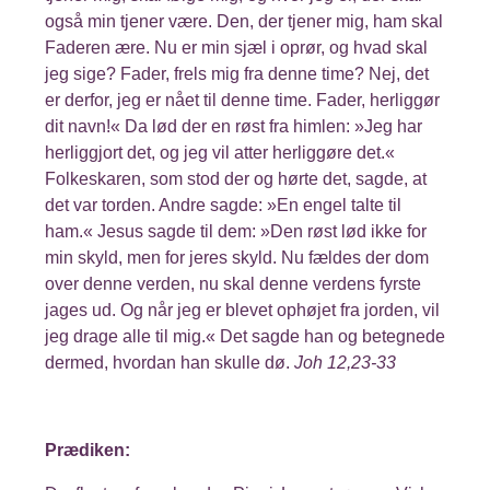
også min tjener være. Den, der tjener mig, ham skal
Faderen ære. Nu er min sjæl i oprør, og hvad skal
jeg sige? Fader, frels mig fra denne time? Nej, det
er derfor, jeg er nået til denne time. Fader, herliggør
dit navn!« Da lød der en røst fra himlen: »Jeg har
herliggjort det, og jeg vil atter herliggøre det.«
Folkeskaren, som stod der og hørte det, sagde, at
det var torden. Andre sagde: »En engel talte til
ham.« Jesus sagde til dem: »Den røst lød ikke for
min skyld, men for jeres skyld. Nu fældes der dom
over denne verden, nu skal denne verdens fyrste
jages ud. Og når jeg er blevet ophøjet fra jorden, vil
jeg drage alle til mig.« Det sagde han og betegnede
dermed, hvordan han skulle dø.
Joh 12,23-33
Prædiken: