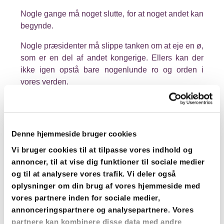
Nogle gange må noget slutte, for at noget andet kan
begynde.
Nogle præsidenter må slippe tanken om at eje en ø,
som er en del af andet kongerige. Ellers kan der
ikke igen opstå bare nogenlunde ro og orden i
vores verden.
Nogle gange må vi slippe en drøm, en foretrukken
fremtid, for at virkeligheden og livet kan udfolde sig
for os.
Denne hjemmeside bruger cookies
Okay, det var ikke det menneske, vi skulle dele livet
Vi bruger cookies til at tilpasse vores indhold og
med, der kommer nok en anden. Okay, det var ikke
annoncer, til at vise dig funktioner til sociale medier
det foreningsarbejde, som fungerede lige her, vi må
og til at analysere vores trafik. Vi deler også
bruge kræfter på noget andet. Okay, det var ikke
oplysninger om din brug af vores hjemmeside med
lige nu, vi skulle have den vellykkede køkkenhave.
vores partnere inden for sociale medier,
Måske senere. Måske aldrig.
annonceringspartnere og analysepartnere. Vores
partnere kan kombinere disse data med andre