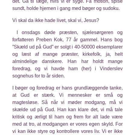
det. Gå til læge, hvis vi er syge. Få motion, spise
sundt, holde hjernen i gang med bøger og sudoku.
Vi skal da ikke hade livet, skal vi, Jesus?
I onsdags døde præsten, sjælesørgeren og
forfatteren Preben Kok, 77 år gammel. Hans bog
”Skæld ud på Gud” er solgt i 40-50000 eksemplarer
og læst af mange præster, kirkefolk, ja, helt
almindelige danskere. Han har holdt mange
foredrag, og vi havde ham (her) i Vinderslev
sognehus for to år siden.
I bøger og foredrag er hans grundlæggende tanke,
at Gud er stærk. Vi mennesker er små og
magtesløse. Så når vi møder modgang, må vi
skælde ud på Gud. Han kan klare det, vi må tale
kritisk og ærligt til ham og frem for alt lade være
med at tro, at modgangen er vores egen skyld. For
vi kan ikke styre og kontrollere vores liv. Vi er ikke