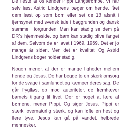
De fleste af os kender Pippi Langstrømpe. Vi har
selv læst Astrid Lindgrens bøger om hende, fået
dem læst op som børn eller set de 13 afsnit i
fjernsynet med svensk tale i baggrunden og dansk
stemme i forgrunden. Man kan stadig se dem på
DR’s hjemmeside, og børn kan stadig blive fanget
af dem. Selvom de er lavet i 1969. 1969. Det er jo
mange år siden. Men det er kvalitet. Og Astrid
Lindgrens bøger holder stadig.
Nogen mener, at der er mange ligheder mellem
hende og Jesus. De har begge to en stærk omsorg
for de svage i samfundet og kæmper deres sag. De
går frygtløst op mod autoriteter, de fremhæver
barnets tilgang til livet. Der er noget at lære af
børnene, mener Pippi. Og siger Jesus. Pippi er
stærk, overnaturlig stærk, og kan løfte en hest og
flere tyve. Jesus kan gå på vandet, helbrede
mennesker.