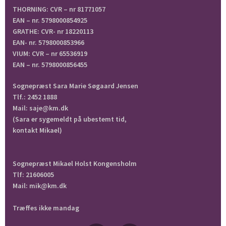
THORNING: CVR – nr 81771057
EAN – nr. 5798000854925
GRATHE: CVR- nr 18220113
EAN- nr. 5798000853966
VIUM: CVR – nr 65536919
EAN – nr. 5798000856455
Sognepræst Sara Marie Søgaard Jensen
Tlf.: 2452 1888
Mail: saje@km.dk
(Sara er sygemeldt på ubestemt tid,
kontakt Mikael)
Sognepræst Mikael Holst Kongensholm
Tlf: 21606005
Mail: mik@km.dk
Træffes ikke mandag