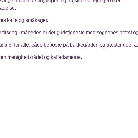
 sange fra seniorsangbogen og højskolesangbogen med
agelse.
res kaffe og småkager.
e tirsdag i måneden er der gudstjeneste med sognenes præst og
ang er for alle, både beboere på bakkegården og gæster udefra.
lsen menighedsrådet og kaffedamerne.