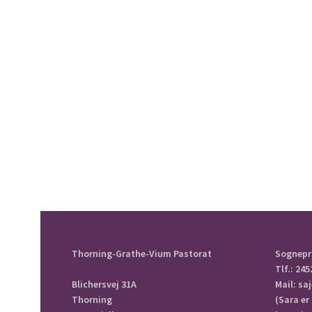
Thorning-Grathe-Vium Pastorat
Sognepr
Tlf.: 245
Blichersvej 31A
Mail: s
Thorning
(Sara er