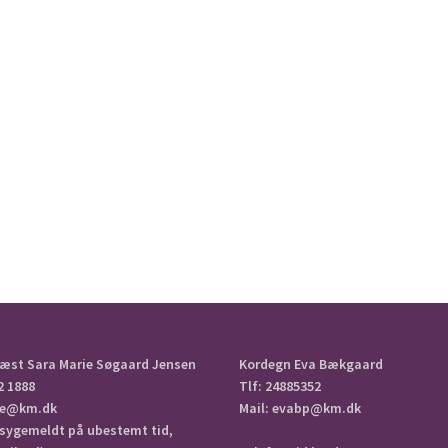
æst Sara Marie Søgaard Jensen
Kordegn Eva Bækgaard
2 1888
Tlf: 24885352
aje@km.dk
Mail: evabp@km.dk
 sygemeldt på ubestemt tid,