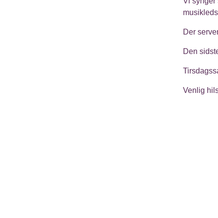
Vi synger
musikleds
Der serve
Den sidst
Tirsdagss
Venlig hi