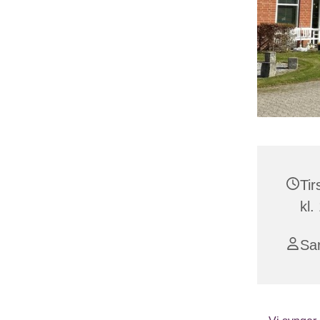
Tir
kl.
Sa