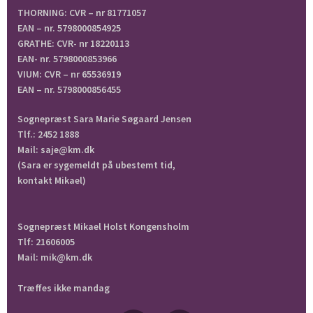
THORNING: CVR – nr 81771057
EAN – nr. 5798000854925
GRATHE: CVR- nr 18220113
EAN- nr. 5798000853966
VIUM: CVR – nr 65536919
EAN – nr. 5798000856455
Sognepræst Sara Marie Søgaard Jensen
Tlf.: 2452 1888
Mail: saje@km.dk
(Sara er sygemeldt på ubestemt tid,
kontakt Mikael)
Sognepræst Mikael Holst Kongensholm
Tlf: 21606005
Mail: mik@km.dk
Træffes ikke mandag