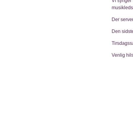
Vi synger
musikleds
Der serve
Den sidst
Tirsdagss
Venlig hi