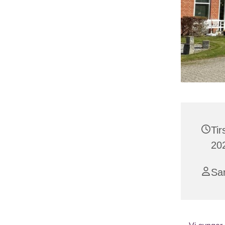
Ti
202
Sa