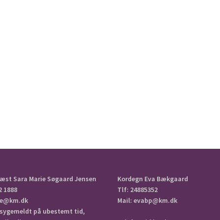
æst Sara Marie Søgaard Jensen
Kordegn Eva Bækgaard
2 1888
Tlf: 24885352
aje@km.dk
Mail: evabp@km.dk
 sygemeldt på ubestemt tid,