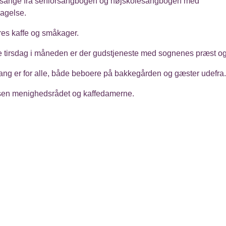
 sange fra seniorsangbogen og højskolesangbogen med
agelse.
res kaffe og småkager.
e tirsdag i måneden er der gudstjeneste med sognenes præst og
ang er for alle, både beboere på bakkegården og gæster udefra.
lsen menighedsrådet og kaffedamerne.