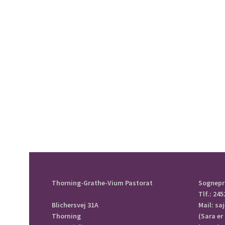
Thorning-Grathe-Vium Pastorat
Sognepr
Tlf.: 245
Blichersvej 31A
Mail: s
Thorning
(Sara er