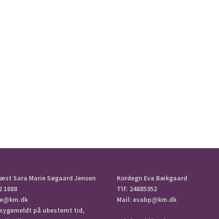
æst Sara Marie Søgaard Jensen
Kordegn Eva Bækgaard
2 1888
Tlf: 24885352
aje@km.dk
Mail: evabp@km.dk
 sygemeldt på ubestemt tid,