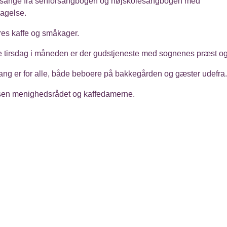
 sange fra seniorsangbogen og højskolesangbogen med
agelse.
res kaffe og småkager.
e tirsdag i måneden er der gudstjeneste med sognenes præst og
ang er for alle, både beboere på bakkegården og gæster udefra.
lsen menighedsrådet og kaffedamerne.