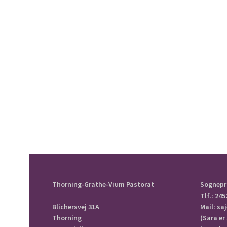
Thorning-Grathe-Vium Pastorat
Sognepr
Tlf.: 245
Blichersvej 31A
Mail: s
Thorning
(Sara er