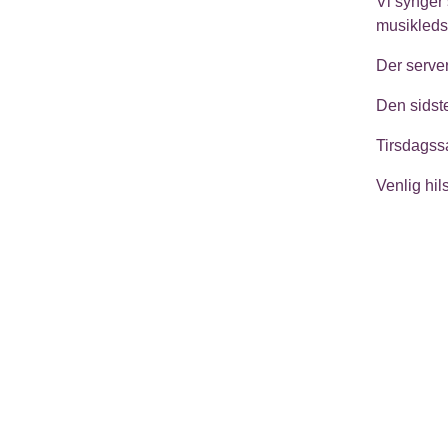
Vi synger
musikleds
Der serve
Den sidst
Tirsdagss
Venlig hi