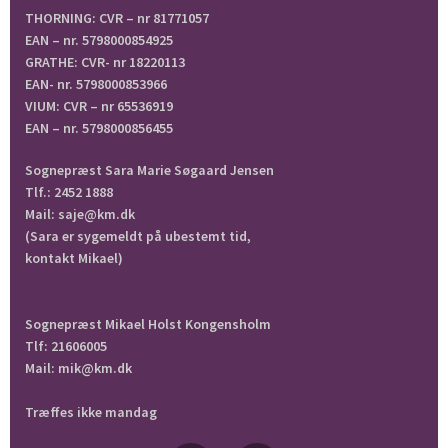
THORNING: CVR – nr 81771057
EAN – nr. 5798000854925
GRATHE: CVR- nr 18220113
EAN- nr. 5798000853966
VIUM: CVR – nr 65536919
EAN – nr. 5798000856455
Sognepræst Sara Marie Søgaard Jensen
Tlf.: 2452 1888
Mail: saje@km.dk
(Sara er sygemeldt på ubestemt tid,
kontakt Mikael)
Sognepræst Mikael Holst Kongensholm
Tlf: 21606005
Mail: mik@km.dk
Træffes ikke mandag