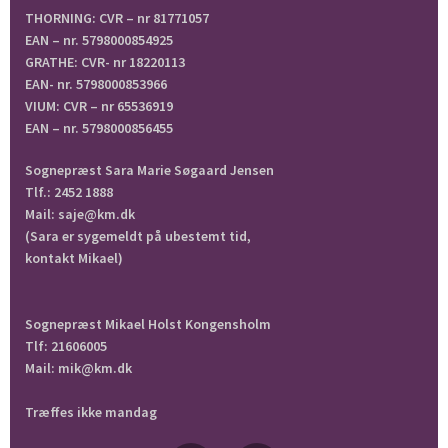
THORNING: CVR – nr 81771057
EAN – nr. 5798000854925
GRATHE: CVR- nr 18220113
EAN- nr. 5798000853966
VIUM: CVR – nr 65536919
EAN – nr. 5798000856455
Sognepræst Sara Marie Søgaard Jensen
Tlf.: 2452 1888
Mail: saje@km.dk
(Sara er sygemeldt på ubestemt tid,
kontakt Mikael)
Sognepræst Mikael Holst Kongensholm
Tlf: 21606005
Mail: mik@km.dk
Træffes ikke mandag