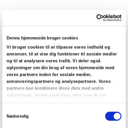
Denne hjemmeside bruger cookies
Vi bruger cookies til at tilpasse vores indhold og
annoncer, til at vise dig funktioner til sociale medier
og til at analysere vores trafik. Vi deler også
oplysninger om din brug af vores hjemmeside med
vores partnere inden for sociale medier,
annonceringspartnere og analysepartnere. Vores
partnere kan kombinere disse data med andre
oplysninger, du har givet dem, eller som de har
indsamlet fra din brug af deres tjenester.
Du vil måske også kunne
lide...
Samtykkevalg
Nødvendig