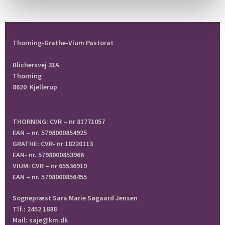
Thorning-Grathe-Vium Pastorat
Blichersvej 31A
Thorning
8620 Kjellerup
THORNING: CVR – nr 81771057
EAN – nr. 5798000854925
GRATHE: CVR- nr 18220113
EAN- nr. 5798000853966
VIUM: CVR – nr 65536919
EAN – nr. 5798000856455
Sognepræst Sara Marie Søgaard Jensen
Tlf.: 2452 1888
Mail: saje@km.dk