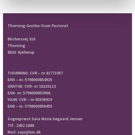
Thorning-Grathe-Vium Pastorat
Blichersvej 31A
Thorning
8620 Kjellerup
THORNING: CVR – nr 81771057
EAN – nr. 5798000854925
GRATHE: CVR- nr 18220113
EAN- nr. 5798000853966
VIUM: CVR – nr 65536919
EAN – nr. 5798000856455
Sognepræst Sara Marie Søgaard Jensen
Tlf.: 2452 1888
Mail: saje@km.dk