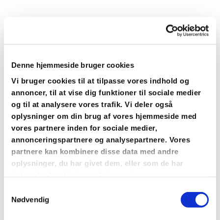
Denne hjemmeside bruger cookies
Vi bruger cookies til at tilpasse vores indhold og
annoncer, til at vise dig funktioner til sociale medier
og til at analysere vores trafik. Vi deler også
oplysninger om din brug af vores hjemmeside med
vores partnere inden for sociale medier,
annonceringspartnere og analysepartnere. Vores
partnere kan kombinere disse data med andre
oplysninger, du har givet dem, eller som de har
indsamlet fra din brug af deres tjenester.
Du vil måske også kunne
lide...
Samtykkevalg
Nødvendig