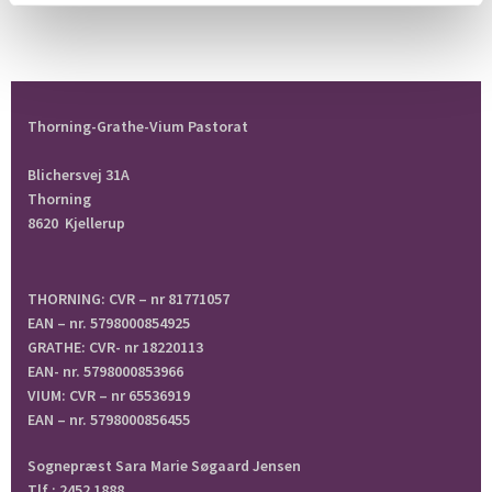
Thorning-Grathe-Vium Pastorat
Blichersvej 31A
Thorning
8620 Kjellerup
THORNING: CVR – nr 81771057
EAN – nr. 5798000854925
GRATHE: CVR- nr 18220113
EAN- nr. 5798000853966
VIUM: CVR – nr 65536919
EAN – nr. 5798000856455
Sognepræst Sara Marie Søgaard Jensen
Tlf.: 2452 1888