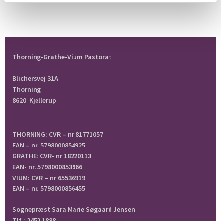
Thorning-Grathe-Vium Pastorat
Blichersvej 31A
Thorning
8620 Kjellerup
THORNING: CVR – nr 81771057
EAN – nr. 5798000854925
GRATHE: CVR- nr 18220113
EAN- nr. 5798000853966
VIUM: CVR – nr 65536919
EAN – nr. 5798000856455
Sognepræst Sara Marie Søgaard Jensen
Tlf.: 2452 1888