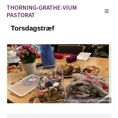
THORNING-GRATHE-VIUM
PASTORAT
Torsdagstræf
© Torsdagstræf og Nørkleaftener