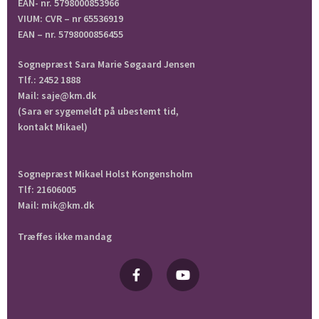
EAN- nr. 5798000853966
VIUM: CVR – nr 65536919
EAN – nr. 5798000856455
Sognepræst Sara Marie Søgaard Jensen
Tlf.: 2452 1888
Mail: saje@km.dk
(Sara er sygemeldt på ubestemt tid,
kontakt Mikael)
Sognepræst Mikael Holst Kongensholm
Tlf: 21606005
Mail: mik@km.dk
Træffes ikke mandag