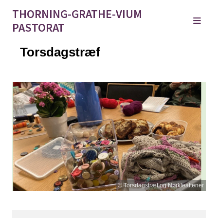
THORNING-GRATHE-VIUM
PASTORAT
Torsdagstræf
© Torsdagstræf og Nørkleaftener