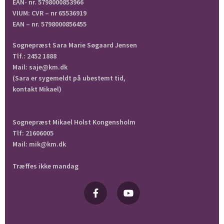
EAN- nr. 5798000853966
VIUM: CVR – nr 65536919
EAN – nr. 5798000856455
Sognepræst Sara Marie Søgaard Jensen
Tlf.: 2452 1888
Mail: saje@km.dk
(Sara er sygemeldt på ubestemt tid,
kontakt Mikael)
Sognepræst Mikael Holst Kongensholm
Tlf: 21606005
Mail: mik@km.dk
Træffes ikke mandag