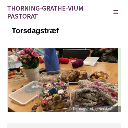
THORNING-GRATHE-VIUM
PASTORAT
Torsdagstræf
© Torsdagstræf og Nørkleaftener